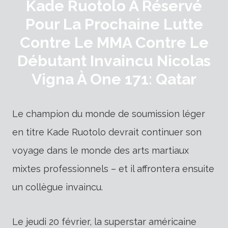
Kade Ruotolo A Réservé
Pour La Prochaine Lutte
Contre Le MMA Contre Le
Débutant Invaincu Nicolas
Vigna À One 171: Qatar
Le champion du monde de soumission léger
en titre Kade Ruotolo devrait continuer son
voyage dans le monde des arts martiaux
mixtes professionnels – et il affrontera ensuite
un collègue invaincu.
Le jeudi 20 février, la superstar américaine