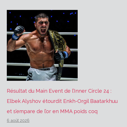
Résultat du Main Event de l’Inner Circle 24 :
Elbek Alyshov étourdit Enkh-Orgil Baatarkhuu
et s’empare de l’or en MMA poids coq
6 août 2026