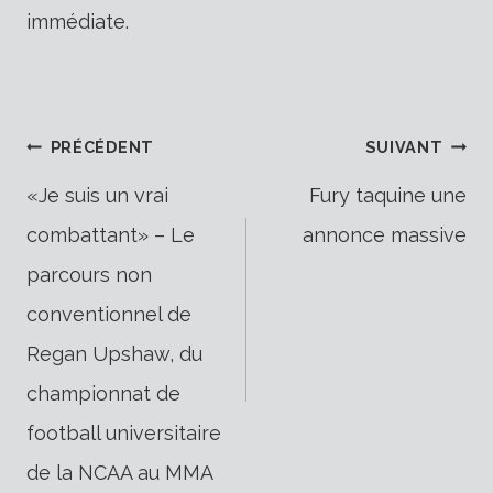
immédiate.
Navigation
PRÉCÉDENT
SUIVANT
«Je suis un vrai
Fury taquine une
combattant» – Le
annonce massive
de
parcours non
conventionnel de
l’article
Regan Upshaw, du
championnat de
football universitaire
de la NCAA au MMA