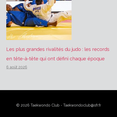
Les plus grandes rivalités du judo : les records
en tête-à-tête qui ont défini chaque époque
6 août 2026
© 2026 Taekwondo Club - Taekwondoclub@sfr.fr