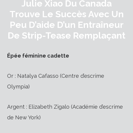
Julie Xiao Du Canada
Trouve Le Succès Avec Un
Peu D’aide D’un Entraîneur
De Strip-Tease Remplaçant
Épée féminine cadette
Or : Natalya Cafasso (Centre d’escrime
Olympia)
Argent : Elizabeth Zigalo (Académie d’escrime
de New York)