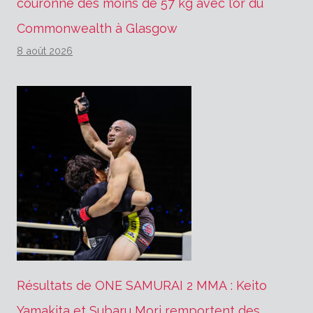
couronne des moins de 57 kg avec l’or du
Commonwealth à Glasgow
8 août 2026
Résultats de ONE SAMURAI 2 MMA : Keito
Yamakita et Subaru Mori remportent des