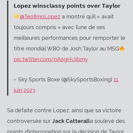
𝗟𝗼𝗽𝗲𝘇 𝘄𝗶𝗻𝘀𝗰𝗹𝗮𝘀𝘀𝘆 𝗽𝗼𝗶𝗻𝘁𝘀 𝗼𝘃𝗲𝗿 𝗧𝗮𝘆𝗹𝗼𝗿
@TeofimoLopez
a montré qu’il « avait
toujours compris » avec l’une de ses
meilleures performances pour remporter le
titre mondial WBO de Josh Taylor au MSG
pic.twitter.com/0AogHUibmy
– Sky Sports Boxe (@SkySportsBoxing)
11
juin 2023
Sa défaite contre Lopez, ainsi que sa victoire
controversée sur
Jack Catterall
a soulevé des
points d’interrogation sur la décision de Taylor