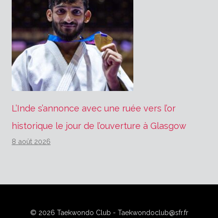
L’Inde s’annonce avec une ruée vers l’or
historique le jour de l’ouverture à Glasgow
8 août 2026
© 2026 Taekwondo Club - Taekwondoclub@sfr.fr