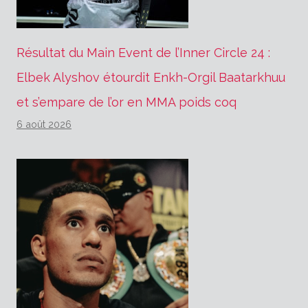
Résultat du Main Event de l’Inner Circle 24 :
Elbek Alyshov étourdit Enkh-Orgil Baatarkhuu
et s’empare de l’or en MMA poids coq
6 août 2026