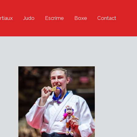
rtiaux
Judo
Escrime
Boxe
Contact