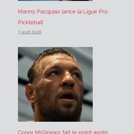
Manny Pacquiao lance la Ligue Pro
Pickleball
7 août 2026
Conor McGregor fait le point après