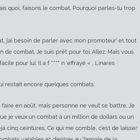
‘tu sais quoi, faisons le combat. Pourquoi parles-tu trop
bat, j’ai besoin de parler avec mon promoteur’ et tout
 de combat. Je suis prêt pour toi. Allez. Mais vous
ile pour lui. Il a f **** n ‘effrayé « , Linares
 lui restait encore quelques combats.
le faire en août, mais personne ne veut se battre. Je
ue je veux un combat à un million de dollars ou un
éjà cinq ceintures. Ce qui me comble, c’est de laisser
combats valables et d’entrer au Temple de la