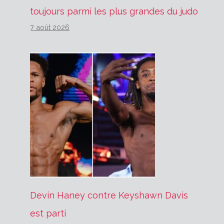
toujours parmi les plus grandes du judo
7 août 2026
Devin Haney contre Keyshawn Davis
est parti