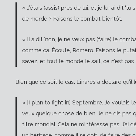
« J’étais (assis) près de lui, et je lui ai dit 
de merde ? Faisons le combat bientôt.
« Il a dit ‘non, je ne veux pas (faire) le com
comme ça. Écoute, Romero. Faisons le putain
savez, et tout le monde le sait, ce n’est pas fac
Bien que ce soit le cas, Linares a déclaré qu’il
« [I plan to fight in] Septembre. Je voulais 
veux quelque chose de bien. Je ne dis pas q
titre mondial. Cela ne m’intéresse pas. J’ai d
un héritage, comme il se doit, de faire des 