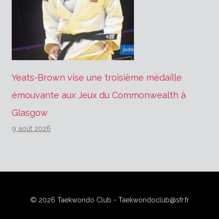
Yeats-Brown vise une troisième médaille
émouvante aux Jeux du Commonwealth à
Glasgow
9 août 2026
© 2026 Taekwondo Club - Taekwondoclub@sfr.fr