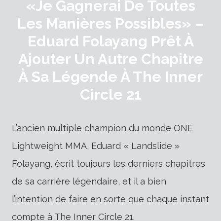
«Je Gagnerai De Toutes
Les Manières Possibles» –
Eduard Folayang Prêt À
Ajouter Un Autre Chapitre
À Sa Légende À The Inner
Circle 21
L’ancien multiple champion du monde ONE
Lightweight MMA, Eduard « Landslide »
Folayang, écrit toujours les derniers chapitres
de sa carrière légendaire, et il a bien
l’intention de faire en sorte que chaque instant
compte à The Inner Circle 21.