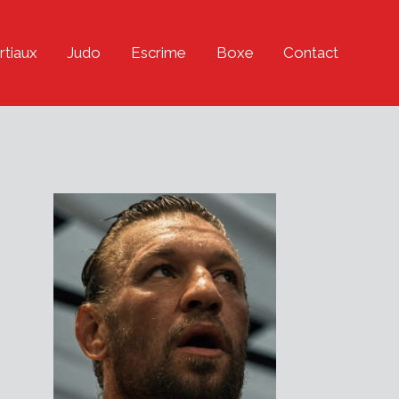
rtiaux
Judo
Escrime
Boxe
Contact