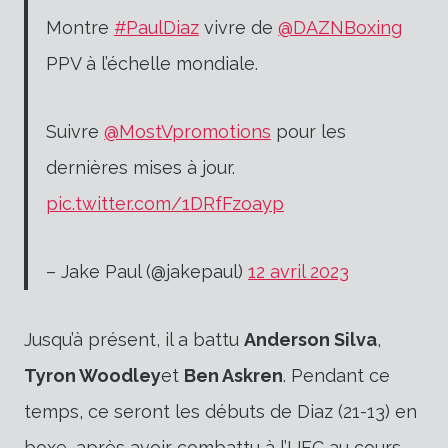
Montre
#PaulDiaz
vivre de
@DAZNBoxing
PPV à l’échelle mondiale.
Suivre
@MostVpromotions
pour les
dernières mises à jour.
pic.twitter.com/1DRfFzoayp
– Jake Paul (@jakepaul)
12 avril 2023
Jusqu’à présent, il a battu
Anderson Silva
,
Tyron Woodley
et
Ben Askren
. Pendant ce
temps, ce seront les débuts de Diaz (21-13) en
boxe, après avoir combattu à l’UFC au cours