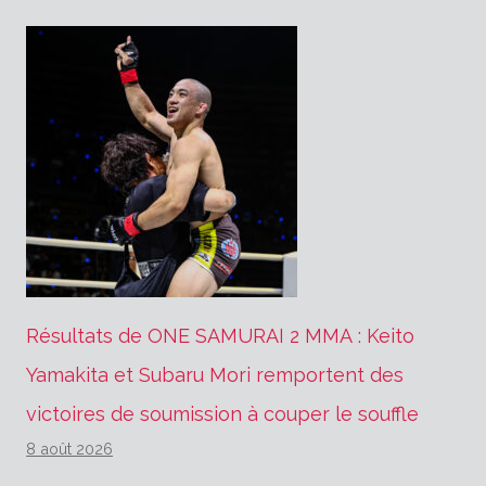
Résultats de ONE SAMURAI 2 MMA : Keito
Yamakita et Subaru Mori remportent des
victoires de soumission à couper le souffle
8 août 2026