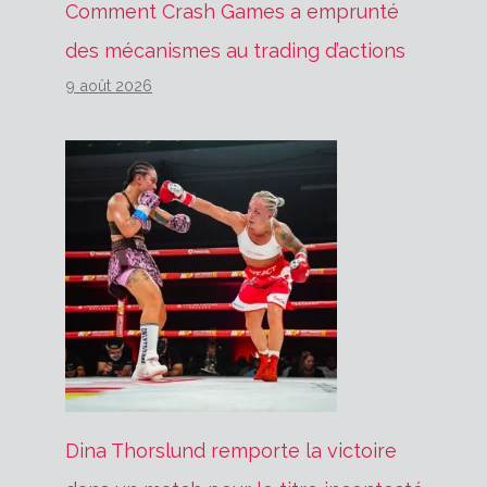
Comment Crash Games a emprunté
des mécanismes au trading d’actions
9 août 2026
Dina Thorslund remporte la victoire