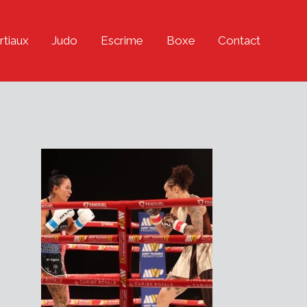
rtiaux
Judo
Escrime
Boxe
Contact