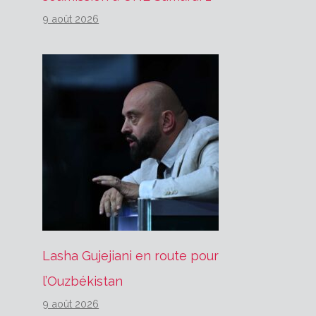
9 août 2026
Lasha Gujejiani en route pour
l’Ouzbékistan
9 août 2026