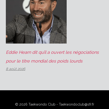
Eddie Hearn dit qu’il a ouvert les négociations
pour le titre mondial des poids lourds
8 août 2026
© 2026 Taekwondo Club - Taekwondoclub@sfr.fr