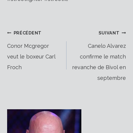
Navigation
PRÉCÉDENT
SUIVANT
Conor Mcgregor
Canelo Alvarez
veut le boxeur Carl
confirme le match
de
Froch
revanche de Bivol en
septembre
l’article