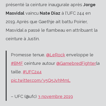
présenté la ceinture inaugurale après
Jorge
Masvidal
vaincu
Nate Diaz
à l'UFC 244 en
2019. Après que Gaethje ait battu Poirier,
Masvidal a passé le flambeau en attribuant la
ceinture à Justin.
Promesse tenue.
@LeRock
enveloppe le
#BMF
ceinture autour
@GamebredFighter
la
taille.
#UFC244
pic.twitter.com/y5Q5JvhMmL
– UFC (@ufc)
3 novembre 2019