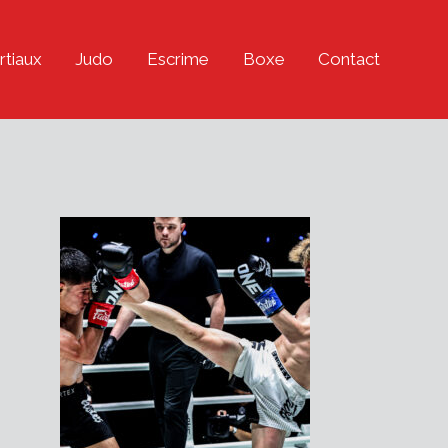
rtiaux
Judo
Escrime
Boxe
Contact