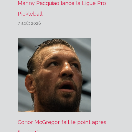
Manny Pacquiao lance la Ligue Pro
Pickleball
7 août 2026
Conor McGregor fait le point après