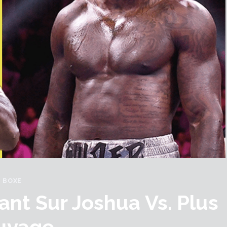
BOXE
ant Sur Joshua Vs. Plus
uvage