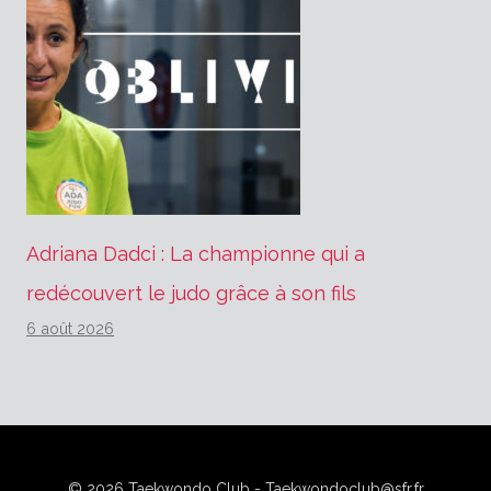
Adriana Dadci : La championne qui a
redécouvert le judo grâce à son fils
6 août 2026
© 2026 Taekwondo Club - Taekwondoclub@sfr.fr