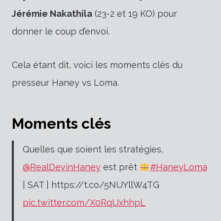
Jérémie Nakathila
(23-2 et 19 KO) pour
donner le coup d’envoi.
Cela étant dit, voici les moments clés du
presseur Haney vs Loma.
Moments clés
Quelles que soient les stratégies,
@RealDevinHaney
est prêt
#HaneyLoma
| SAT | https://t.co/5NUYllW4TG
pic.twitter.com/X0RqUxhhpL