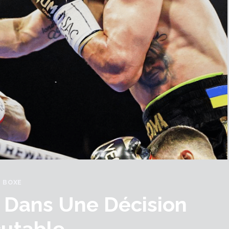
BOXE
 Dans Une Décision
cutable