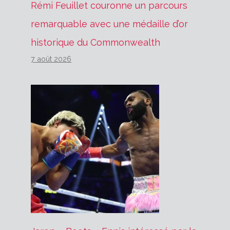
Rémi Feuillet couronne un parcours
remarquable avec une médaille d’or
historique du Commonwealth
7 août 2026