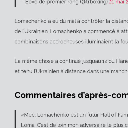
– Boxe de premier rang (@trboxing)
21 mai 
Lomachenko a eu du mal à contrôler la distanc
de l’Ukrainien. Lomachenko a commencé à atter
combinaisons accrocheuses illuminaient la fou
La même chose a continué jusqu’au 12 où Haney 
et tenu l’Ukrainien à distance dans une manche
Commentaires d’après-co
«Mec, Lomachenko est un futur Hall of Fame
Loma. C’est de loin mon adversaire le plus c