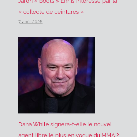
Jaron « Boots » Ennis intéressé par la
« collecte de ceintures »
7 août 2026
Dana White signera-t-elle le nouvel
agent libre le plus en vogue du MMA ?