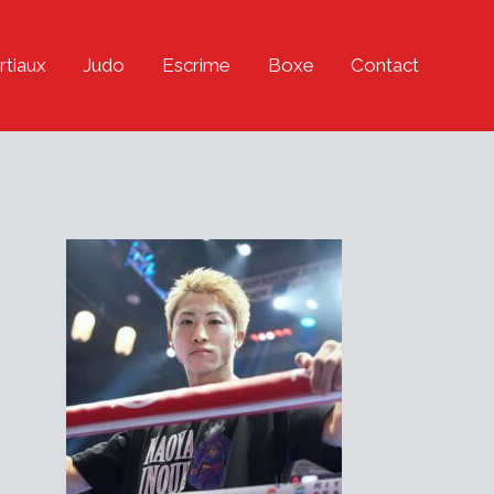
rtiaux
Judo
Escrime
Boxe
Contact