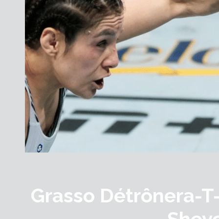
Grasso Détrônera-T-
Shev