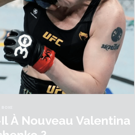
BOXE
Il À Nouveau Valentina
chenko ?