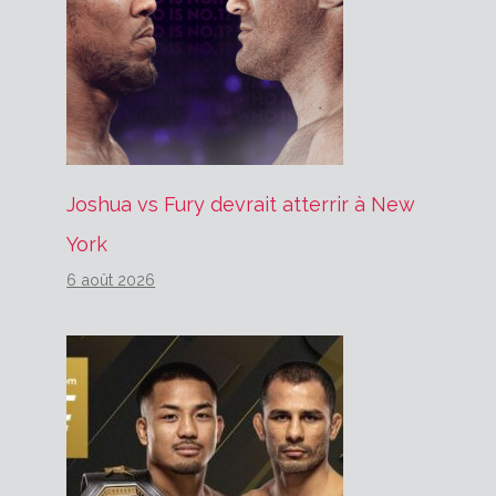
Joshua vs Fury devrait atterrir à New
York
6 août 2026