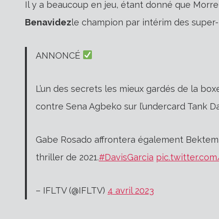
Il y a beaucoup en jeu, étant donné que Morre
Benavidez
le champion par intérim des supe
ANNONCÉ
L’un des secrets les mieux gardés de la bo
contre Sena Agbeko sur l’undercard Tank D
Gabe Rosado affrontera également Bektemi
thriller de 2021.
#DavisGarcia
pic.twitter.co
– IFLTV (@IFLTV)
4 avril 2023