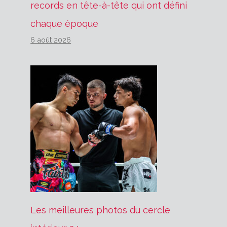
records en tête-à-tête qui ont défini
chaque époque
6 août 2026
Les meilleures photos du cercle