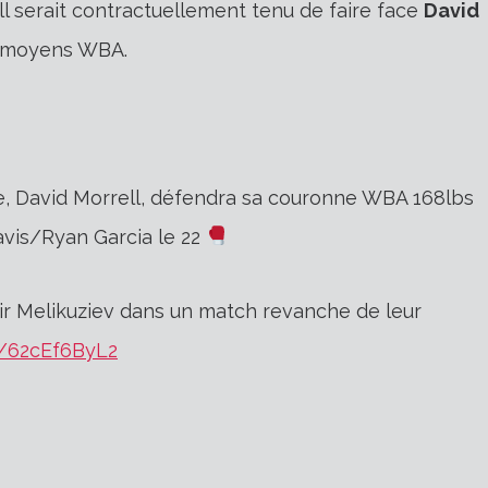
ll serait contractuellement tenu de faire face
David
r-moyens WBA.
xe, David Morrell, défendra sa couronne WBA 168lbs
avis/Ryan Garcia le 22
r Melikuziev dans un match revanche de leur
m/62cEf6ByL2