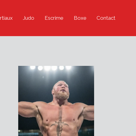
rtiaux
Judo
Escrime
Boxe
Contact