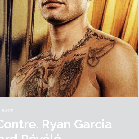
BOXE
Contre. Ryan Garcia
ard Révélé