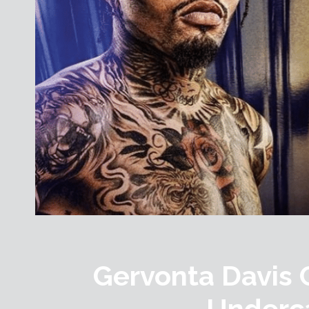
Gervonta Davis 
Underc