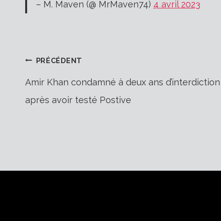
– M. Maven (@ MrMaven74)
4 avril 2023
Navigation
PRÉCÉDENT
Amir Khan condamné à deux ans d’interdiction
après avoir testé Postive
de
l’article