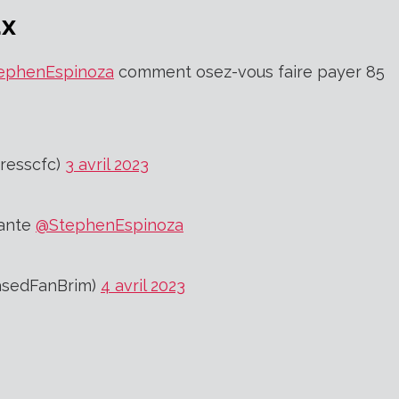
ux
ephenEspinoza
comment osez-vous faire payer 85
resscfc)
3 avril 2023
vante
@StephenEspinoza
iasedFanBrim)
4 avril 2023