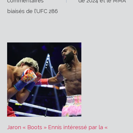
de
commentaires
de 2024 et le MMA
biaisés de l’UFC 286
l’article
Jaron « Boots » Ennis intéressé par la «