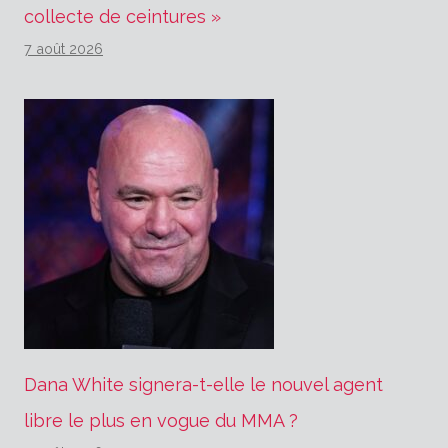
collecte de ceintures »
7 août 2026
Dana White signera-t-elle le nouvel agent
libre le plus en vogue du MMA ?