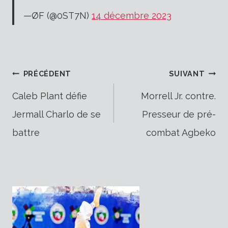
—ØF (@0ST7N)
14 décembre 2023
Navigation
PRÉCÉDENT
SUIVANT
Caleb Plant défie
Morrell Jr. contre.
Jermall Charlo de se
Presseur de pré-
de
battre
combat Agbeko
l’article