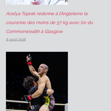
Acelya Toprak redonne à l’Angleterre la
couronne des moins de 57 kg avec l’or du
Commonwealth à Glasgow
8 août 2026