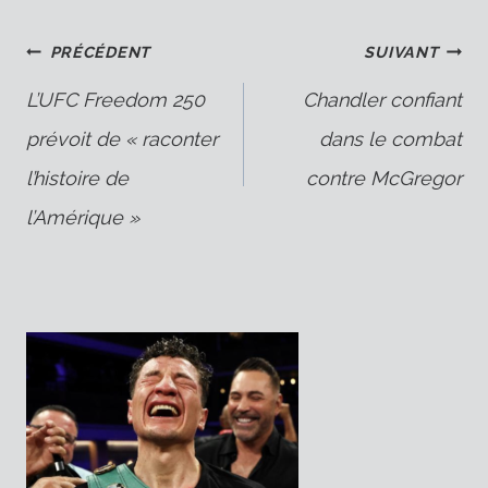
Navigation
PRÉCÉDENT
SUIVANT
L’UFC Freedom 250
Chandler confiant
prévoit de « raconter
dans le combat
de
l’histoire de
contre McGregor
l’Amérique »
l’article