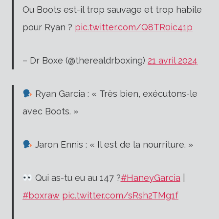
Ou Boots est-il trop sauvage et trop habile
pour Ryan ?
pic.twitter.com/Q8TR0ic41p
– Dr Boxe (@therealdrboxing)
21 avril 2024
Ryan Garcia : « Très bien, exécutons-le
avec Boots. »
Jaron Ennis : « Il est de la nourriture. »
Qui as-tu eu au 147 ?
#HaneyGarcia
|
#boxraw
pic.twitter.com/sRsh2TMg1f