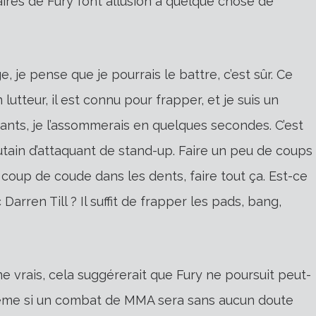
es de Fury font allusion à quelque chose de
 je pense que je pourrais le battre, c’est sûr. Ce
 lutteur, il est connu pour frapper, et je suis un
 gants, je l’assommerais en quelques secondes. C’est
utain d’attaquant de stand-up. Faire un peu de coups
 coup de coude dans les dents, faire tout ça. Est-ce
Darren Till ? Il suffit de frapper les pads, bang,
vrais, cela suggérerait que Fury ne poursuit peut-
Même si un combat de MMA sera sans aucun doute