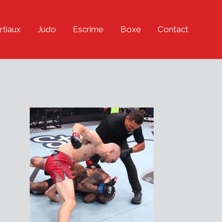
rtiaux
Judo
Escrime
Boxe
Contact