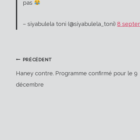
pas
– siyabulela toni (@siyabulela_toni)
8 septe
Navigation
PRÉCÉDENT
Haney contre. Programme confirmé pour le 9
décembre
de
l’article