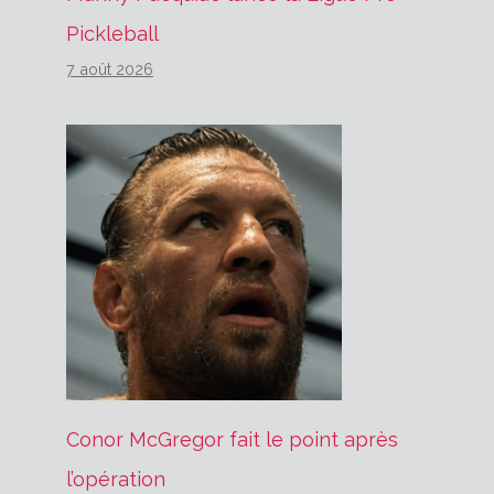
Pickleball
7 août 2026
Conor McGregor fait le point après
l’opération