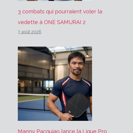
3 combats qui pourraient voler la
vedette à ONE SAMURAI 2
7 août 2026
Manny Pacquiao lance la Ligue Pro