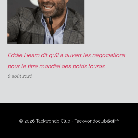
Eddie Hearn dit qu’il a ouvert les négociations
pour le titre mondial des poids lourds
8 août 2026
© 2026 Taekwondo Club - Taekwondoclub@sfr.fr