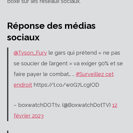
boxe sur les réseaux sociaux.
Réponse des médias
sociaux
@Tyson_Fury
le gars qui prétend « ne pas
se soucier de l’argent » va exiger 90% et se
faire payer le combat… ..
#Surveillez cet
endroit
https://t.co/w0G7LcgIOD
– boxwatchDOTtv. (@BoxwatchDotTV)
12
février 2023