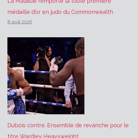
La Malaisie remporte la toute première
médaille d’or en judo du Commonwealth
8 août 2026
Dubois contre. Ensemble de revanche pour le
titre Wardley Heavyweight