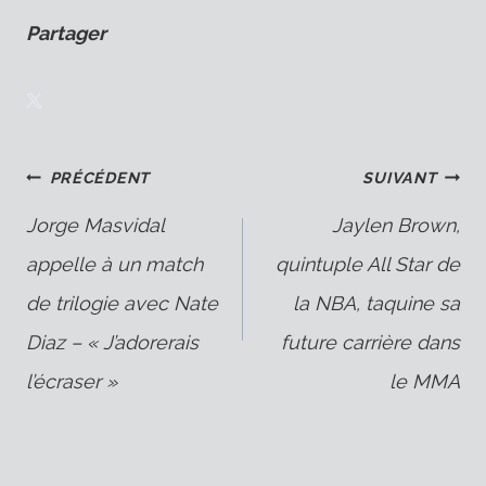
Partager
Navigation
PRÉCÉDENT
SUIVANT
Jorge Masvidal
Jaylen Brown,
appelle à un match
quintuple All Star de
de
de trilogie avec Nate
la NBA, taquine sa
Diaz – « J’adorerais
future carrière dans
l’article
l’écraser »
le MMA