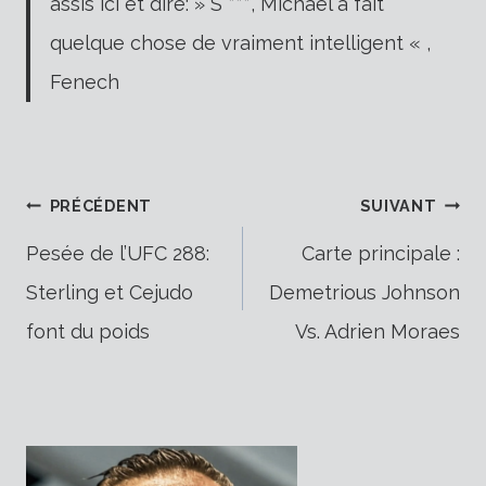
assis ici et dire: » S ***, Michael a fait
quelque chose de vraiment intelligent « ,
Fenech
Navigation
PRÉCÉDENT
SUIVANT
Pesée de l’UFC 288:
Carte principale :
Sterling et Cejudo
Demetrious Johnson
de
font du poids
Vs. Adrien Moraes
l’article