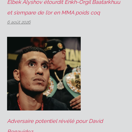
Elbek Alyshov étourdit Enkh-Orgil Baatarkhuu
et s’empare de l’or en MMA poids coq
6 août 2026
Adversaire potentiel révélé pour David
Benavidez