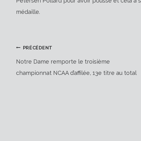
Petersen Pollard pour avoir poussé et cela a s
médaille.
Navigation
PRÉCÉDENT
Notre Dame remporte le troisième
championnat NCAA d’affilée, 13e titre au total
de
l’article