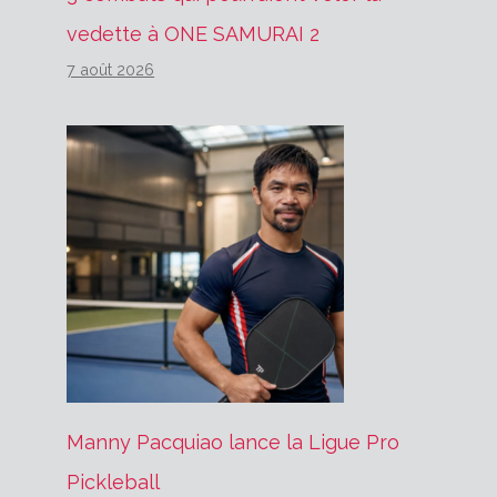
vedette à ONE SAMURAI 2
7 août 2026
Manny Pacquiao lance la Ligue Pro
Pickleball