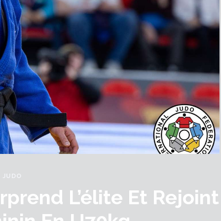
JUDO
rprend L’élite Et Rejoint
inin En U70kg