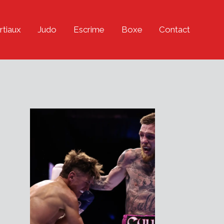
rtiaux
Judo
Escrime
Boxe
Contact