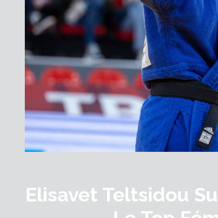
Elisavet Teltsidou Su
Le Top Fém