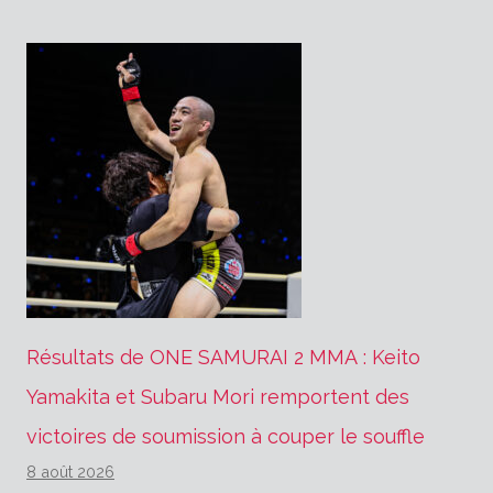
Résultats de ONE SAMURAI 2 MMA : Keito
Yamakita et Subaru Mori remportent des
victoires de soumission à couper le souffle
8 août 2026