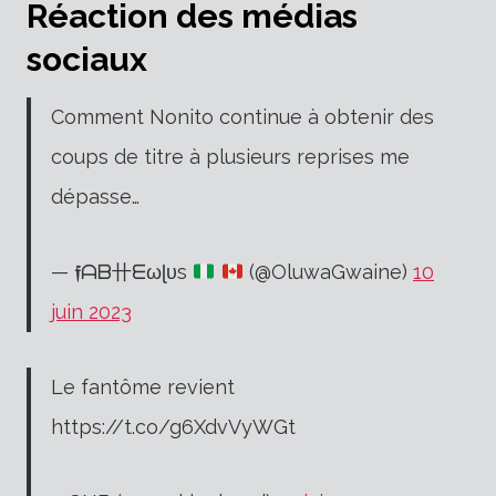
Réaction des médias
sociaux
Comment Nonito continue à obtenir des
coups de titre à plusieurs reprises me
dépasse…
— 𝖋ᗩᗷ卄ᗴωɭυѕ
(@OluwaGwaine)
10
juin 2023
Le fantôme revient
https://t.co/g6XdvVyWGt