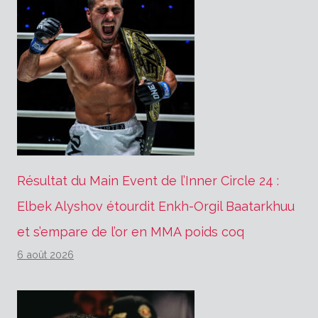
Résultat du Main Event de l’Inner Circle 24 :
Elbek Alyshov étourdit Enkh-Orgil Baatarkhuu
et s’empare de l’or en MMA poids coq
6 août 2026