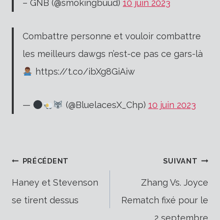
– GNB (@smokingbuud)
10 juin 2023
Combattre personne et vouloir combattre
les meilleurs dawgs n’est-ce pas ce gars-là
https://t.co/ibXg8GiAiw
—
(@BluelacesX_Chp)
10 juin 2023
Navigation
PRÉCÉDENT
SUIVANT
Haney et Stevenson
Zhang Vs. Joyce
se tirent dessus
Rematch fixé pour le
de
2 septembre