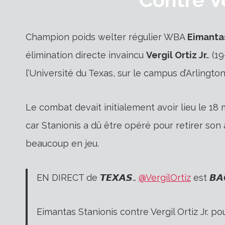
Champion poids welter régulier WBA
Eimanta
élimination directe invaincu
Vergil Ortiz Jr.
. (1
l’Université du Texas, sur le campus d’Arlington
Le combat devait initialement avoir lieu le 18
car Stanionis a dû être opéré pour retirer son a
beaucoup en jeu.
EN DIRECT de 𝙏𝙀𝙓𝘼𝙎…
@VergilOrtiz
est 𝘽𝘼
Eimantas Stanionis contre Vergil Ortiz Jr. po