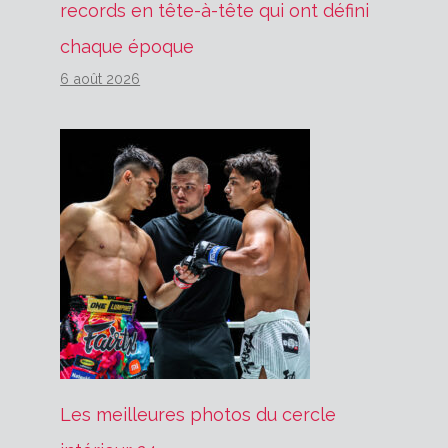
records en tête-à-tête qui ont défini
chaque époque
6 août 2026
Les meilleures photos du cercle