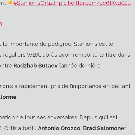
ril
#StanionisOrtizJr
pic.twitter.com/ee6tXyuG2E
3
té importante de pedigree. Stanionis est le
réguliers WBA, après avoir remporté le titre dans
ontre
Radzhab Butaev
l’année dernière.
ionis a rapidement pris de l’importance en battant
ulormé
.
mination de tous ses adversaires. Depuis qu’il est
, Ortiz a battu
Antonio Orozco
,
Brad Salomon
et