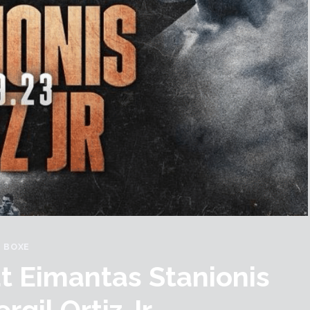
BOXE
t Eimantas Stanionis
rgil Ortiz Jr