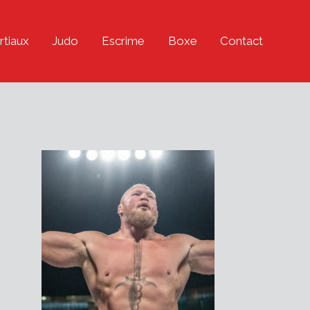
rtiaux
Judo
Escrime
Boxe
Contact