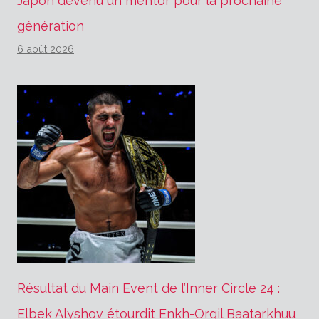
Japon devenu un mentor pour la prochaine
génération
6 août 2026
Résultat du Main Event de l’Inner Circle 24 :
Elbek Alyshov étourdit Enkh-Orgil Baatarkhuu