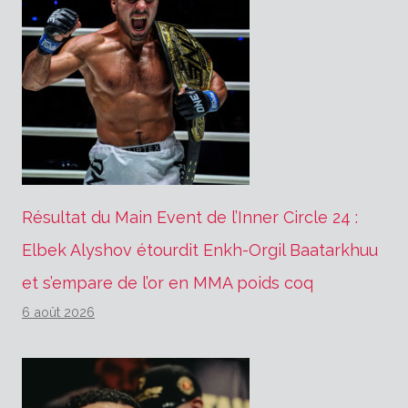
Résultat du Main Event de l’Inner Circle 24 :
Elbek Alyshov étourdit Enkh-Orgil Baatarkhuu
et s’empare de l’or en MMA poids coq
6 août 2026