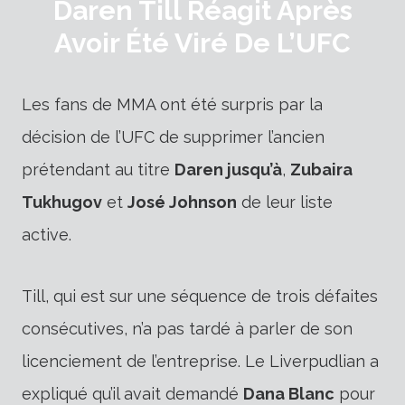
Daren Till Réagit Après
Avoir Été Viré De L’UFC
Les fans de MMA ont été surpris par la
décision de l’UFC de supprimer l’ancien
prétendant au titre
Daren jusqu’à
,
Zubaira
Tukhugov
et
José Johnson
de leur liste
active.
Till, qui est sur une séquence de trois défaites
consécutives, n’a pas tardé à parler de son
licenciement de l’entreprise. Le Liverpudlian a
expliqué qu’il avait demandé
Dana Blanc
pour