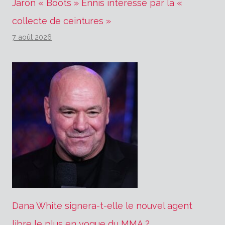
Jaron « Boots » Ennis intéressé par la «
collecte de ceintures »
7 août 2026
Dana White signera-t-elle le nouvel agent
libre le plus en vogue du MMA ?