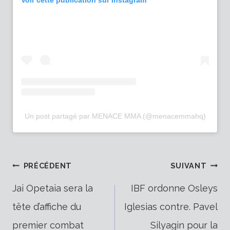
Voir cette publication sur Instagram
Un post partagé par MENACE MMA (@menacemmahq)
Navigation
PRÉCÉDENT
SUIVANT
Jai Opetaia sera la
IBF ordonne Osleys
tête d’affiche du
Iglesias contre. Pavel
de
premier combat
Silyagin pour la