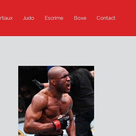
rtiaux
Judo
Escrime
Boxe
Contact