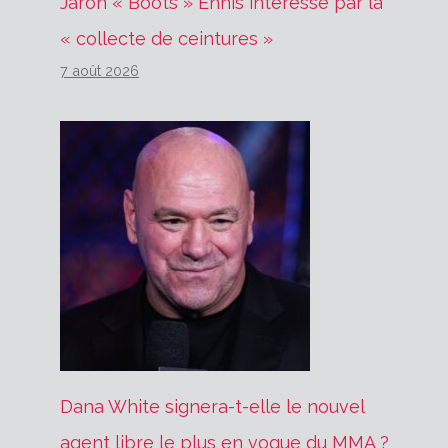
Jaron « Boots » Ennis intéressé par la
« collecte de ceintures »
7 août 2026
Dana White signera-t-elle le nouvel
agent libre le plus en vogue du MMA ?