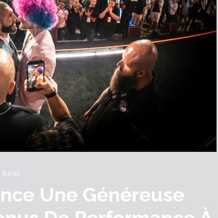
BOXE
once Une Généreuse
onus De Performance À