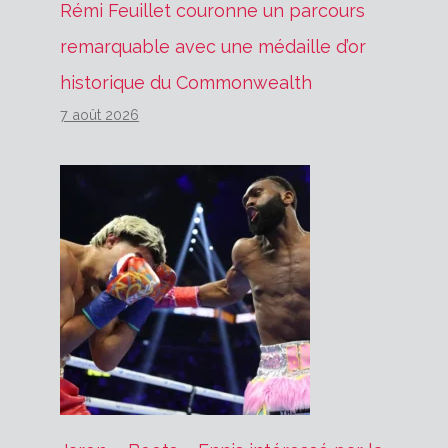
Rémi Feuillet couronne un parcours
remarquable avec une médaille d’or
historique du Commonwealth
7 août 2026