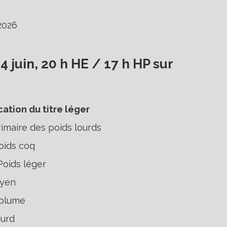
2026
juin, 20 h HE / 17 h HP sur
cation du titre léger
rimaire des poids lourds
oids coq
Poids léger
oyen
 plume
ourd