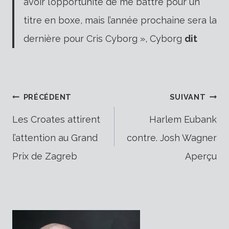
avoir l’opportunité de me battre pour un
titre en boxe, mais l’année prochaine sera la
dernière pour Cris Cyborg », Cyborg
dit
Navigation
PRÉCÉDENT
SUIVANT
Les Croates attirent
Harlem Eubank
l’attention au Grand
contre. Josh Wagner
de
Prix de Zagreb
Aperçu
l’article