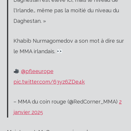
l'Irlande… même pas la moitié du niveau du
Daghestan. »
Khabib Nurmagomedov a son mot à dire sur
le MMA irlandais.
@pfleeurope
pic.twitter.com/63yz6ZDe4k
– MMA du coin rouge (@RedCorner_MMA)
2
janvier 2025