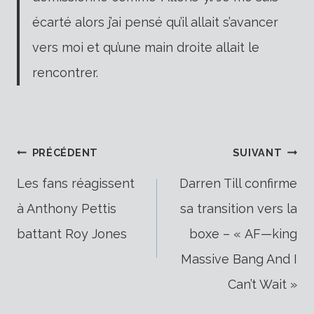
écarté alors j’ai pensé qu’il allait s’avancer
vers moi et qu’une main droite allait le
rencontrer.
Navigation
PRÉCÉDENT
SUIVANT
Les fans réagissent
Darren Till confirme
à Anthony Pettis
sa transition vers la
de
battant Roy Jones
boxe – « AF—king
Massive Bang And I
l’article
Can’t Wait »