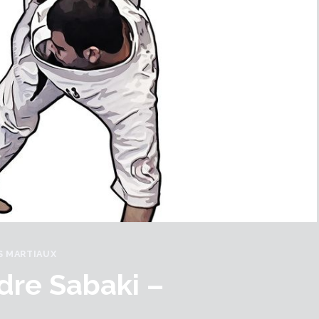
S MARTIAUX
re Sabaki –