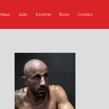
rtiaux
Judo
Escrime
Boxe
Contact