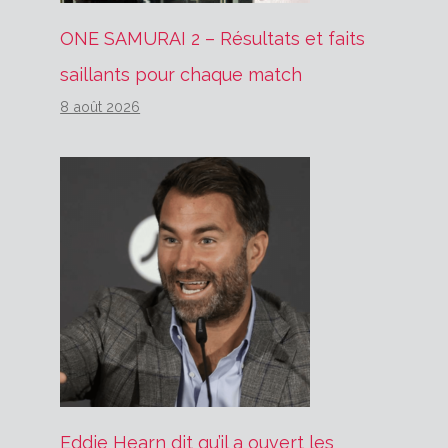
ONE SAMURAI 2 – Résultats et faits
saillants pour chaque match
8 août 2026
Eddie Hearn dit qu’il a ouvert les