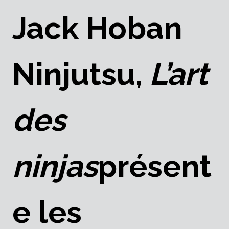
Jack Hoban
Ninjutsu,
L’art
des
ninjas
présent
e les