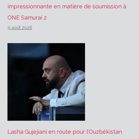
impressionnante en matière de soumission à
ONE Samurai 2
9 août 2026
Lasha Gujejiani en route pour l’Ouzbékistan