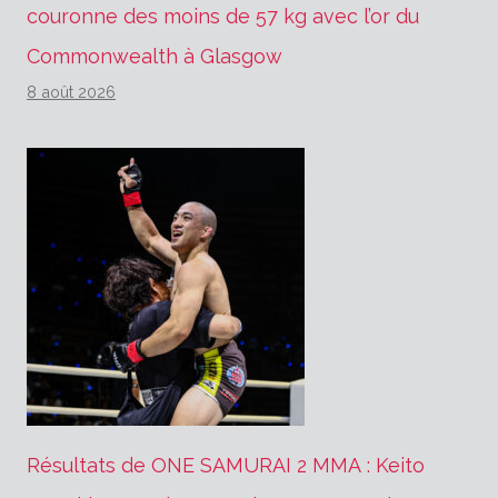
couronne des moins de 57 kg avec l’or du
Commonwealth à Glasgow
8 août 2026
Résultats de ONE SAMURAI 2 MMA : Keito