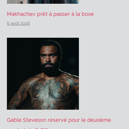
Makhachev prêt à passer à la boxe
6 août 2026
Gable Steveson réservé pour le deuxième