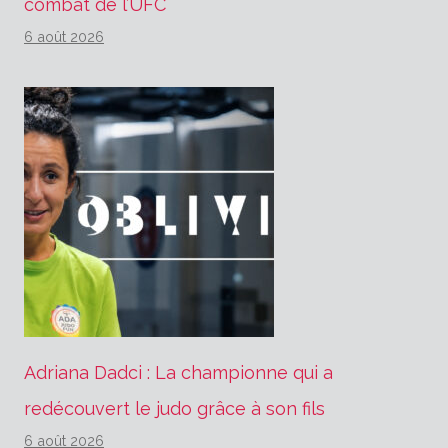
combat de l’UFC
6 août 2026
Adriana Dadci : La championne qui a
redécouvert le judo grâce à son fils
6 août 2026