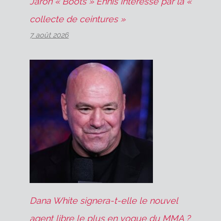
Jaron « Boots » Ennis intéressé par la «
collecte de ceintures »
7 août 2026
Dana White signera-t-elle le nouvel
agent libre le plus en vogue du MMA ?