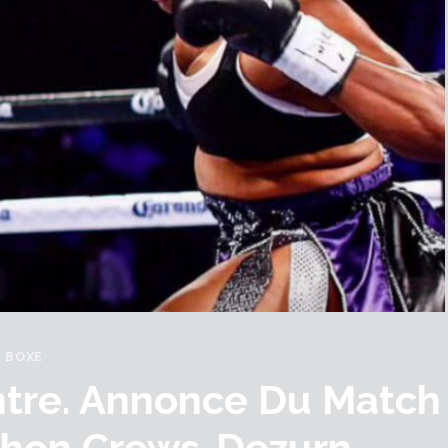
BOXE
ntre. Annonce Du Match
chon Crews-Dezurn