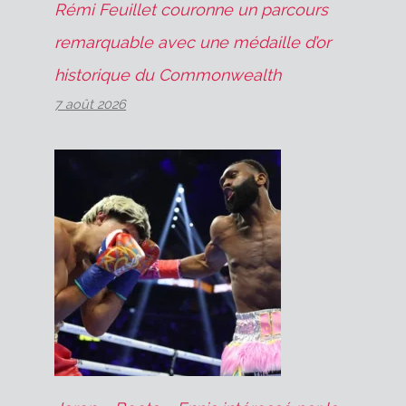
Rémi Feuillet couronne un parcours
remarquable avec une médaille d’or
historique du Commonwealth
7 août 2026