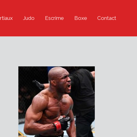
rtiaux
Judo
Escrime
Boxe
Contact