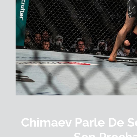
Chimaev Parle De Se
Son Procha