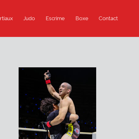
rtiaux
Judo
Escrime
Boxe
Contact