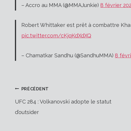
– Accro au MMA (@MMAJunkie)
8 février 20
Robert Whittaker est prêt à combattre K
pic.twitter.com/cKjqKdXdXQ
– Chamatkar Sandhu (@SandhuMMA)
8 févr
Navigation
PRÉCÉDENT
UFC 284 : Volkanovski adopte le statut
d’outsider
de