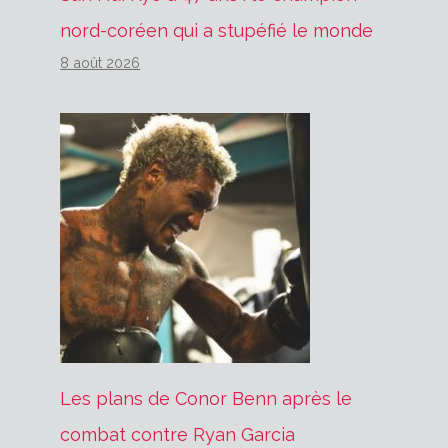
nord-coréen qui a stupéfié le monde
8 août 2026
Les plans de Conor Benn après le
combat contre Ryan Garcia