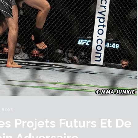
BOXE
s Projets Futurs Et De
in Adversaire