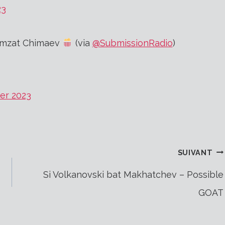
23
hamzat Chimaev
(via
@SubmissionRadio
)
ier 2023
SUIVANT
Si Volkanovski bat Makhatchev – Possible
GOAT