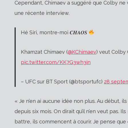
Cependant, Chimaev a suggéré que Colby ne 
une récente interview.
Hé Siri, montre-moi 𝑪𝑯𝑨𝑶𝑺
Khamzat Chimaev (
@KChimaev
) veut Colby
pic.twitter.com/KK7G3wh3in
– UFC sur BT Sport (@btsportufc)
28 septe
« Je n’en ai aucune idée non plus. Au début, il
depuis six mois. On dirait qu’il n’en veut pas. 
battre, ils commencent à courir. Je pense que