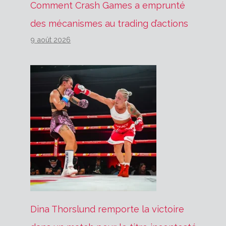
Comment Crash Games a emprunté
des mécanismes au trading d’actions
9 août 2026
Dina Thorslund remporte la victoire