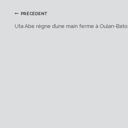
Navigation
PRÉCÉDENT
Uta Abe règne d’une main ferme à Oulan-Bato
de
l’article