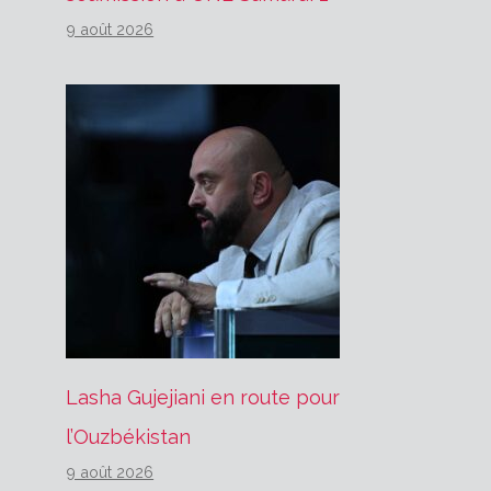
9 août 2026
Lasha Gujejiani en route pour
l’Ouzbékistan
9 août 2026