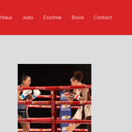
rtiaux
Judo
Escrime
Boxe
Contact